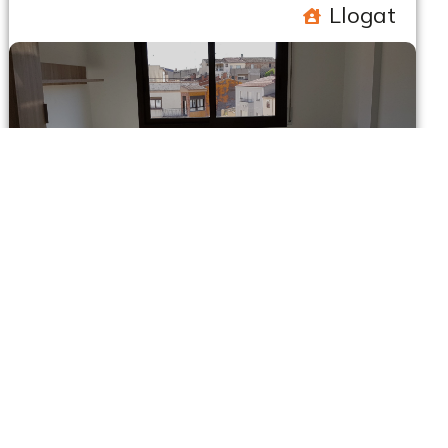
Llogat
Espluga de Francolí
C/ Anselm Clavé, 28
50.52 m2
. 2
1
Moblat: Si