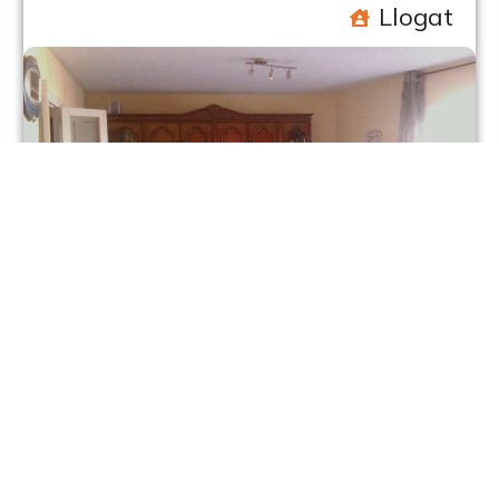
Llogat
Espluga de Francolí
C/ Anselm Clavé, 14
70 m2
. 2
1
Moblat: Si