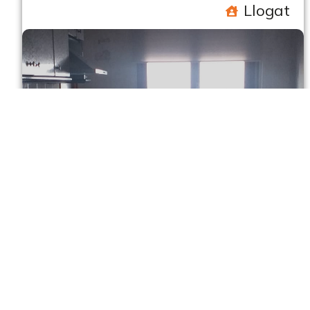
Llogat
Sarral
C/ Angel Guimerà, 4
83 m2
. 2
1
Moblat: Si